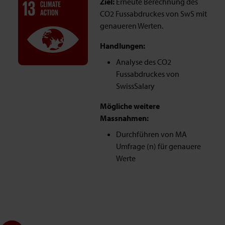
Ziel:
Erneute Berechnung des
CO2 Fussabdruckes von SwS mit
genaueren Werten.
Handlungen:
Analyse des CO2
Fussabdruckes von
SwissSalary
Mögliche weitere
Massnahmen:
Durchführen von MA
Umfrage (n) für genauere
Werte