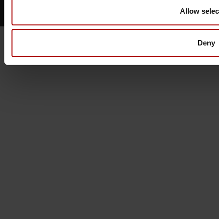
Enjoy your job
Allow selec
Deny