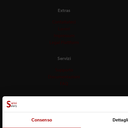
Extras
Contattateci
Lavori
Impressum
Legal Plattform
Servizi
Supporto
Documentazioni
FAQ
Dark Mode
Consenso
Dettagl